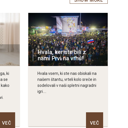
SHOW MORE
Hvala, ker ste bili z
nami Prvi na vrhu!
a, ki
Hvala vsem, ki ste nas obiskali na
da se
našem štantu, vrteli kolo sreče in
e kako
sodelovali v naši spletni nagradni
igri....
vi.
VEČ
VEČ