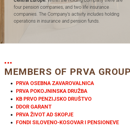
Central Europe.
Within the holding company there are
four pension companies, and two life insurance
companies. The Company’s activity includes holding
operations in insurance and pension funds.
MEMBERS OF PRVA GROU
PRVA OSEBNA ZAVAROVALNICA
PRVA POKOJNINSKA DRUŽBA
KB PRVO PENZIJSKO DRUŠTVO
DDOR GARANT
PRVA ŽIVOT AD SKOPJE
FONDI SILOVENO-KOSOVAR I PENSIONEVE