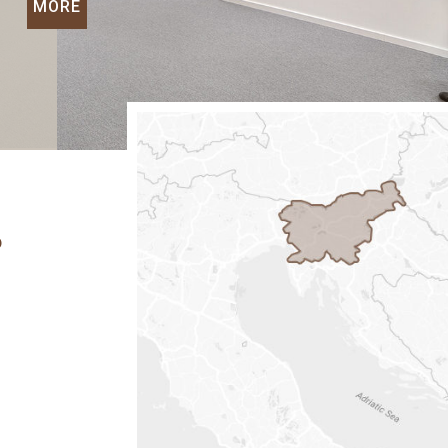
MORE
P