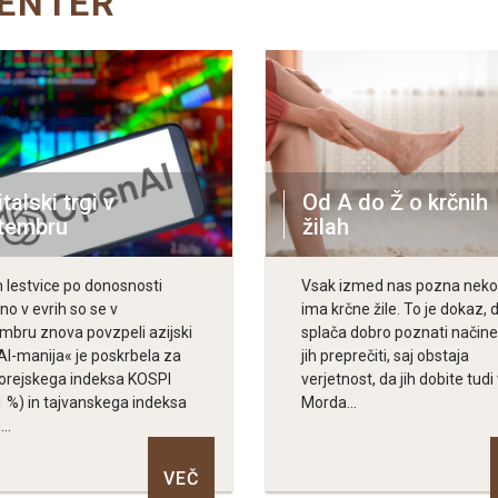
CENTER
talski trgi v
Od A do Ž o krčnih
tembru
žilah
h lestvice po donosnosti
Vsak izmed nas pozna nekog
no v evrih so se v
ima krčne žile. To je dokaz, 
mbru znova povzpeli azijski
splača dobro poznati način
»AI-manija« je poskrbela za
jih preprečiti, saj obstaja
korejskega indeksa KOSPI
verjetnost, da jih dobite tudi 
1 %) in tajvanskega indeksa
Morda...
..
VEČ