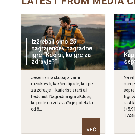
LATEST FROM MEDIA 
Izžrebali smo 25
nagrajencev nagradne
igre “Kdo si, ko gre za
Kapi
zdravje?”
sep
Jeseni smo skupaj z vami
Na vr
raziskovali, kakšen tip ste, ko gre
merje
za zdravje – karierist, starš ali
septe
hedonist. Nagradna igra »Kdo si,
trgi. 
ko pride do zdravja?« je potekala
rast 
od 8....
(+5,9
TWSE.
VEČ