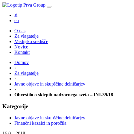
si
en
O nas
Za vlagatelje
Medijsko središče
Novice
Kontakt
Domov
›
Za vlagatelje
›
Javne objave in skupščine delničarjev
›
Obvestilo o sklepih nadzornega sveta – INI-39/18
Kategorije
Javne objave in skupščine delničarjev
Finančni kazalci in poročila
16.01. 2018