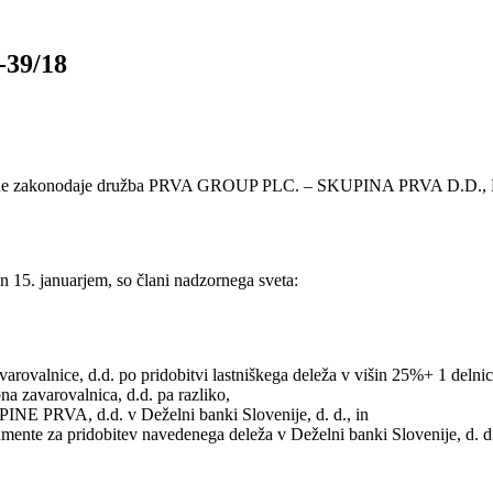
-39/18
eljavne zakonodaje družba PRVA GROUP PLC. – SKUPINA PRVA D.D., Lju
n 15. januarjem, so člani nadzornega sveta:
valnice, d.d. po pridobitvi lastniškega deleža v višin 25%+ 1 delnica
 zavarovalnica, d.d. pa razliko,
UPINE PRVA, d.d. v Deželni banki Slovenije, d. d., in
umente za pridobitev navedenega deleža v Deželni banki Slovenije, d. d