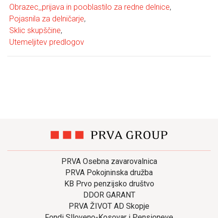
Obrazec_prijava in pooblastilo za redne delnice
,
Pojasnila za delničarje
,
Sklic skupščine
,
Utemeljitev predlogov
PRVA Osebna zavarovalnica
PRVA Pokojninska družba
KB Prvo penzijsko društvo
DDOR GARANT
PRVA ŽIVOT AD Skopje
Fondi Slloveno-Kosovar i Pensioneve